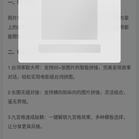
一、软件简介
照片切图与拼图是一款功能强大的图片处理应用，被誉为掌
上的创意工坊。无论是日常记录还是创意表达，这款应用都
能帮助您快速打造出独特的影像作品。
二、核心功能介绍
1.台词串联大师：支持20+张图片的智能拼接，完美呈现故事
对话，轻松实现电影级台词拼图。
2.长图无缝对接：支持横向和纵向的图片拼接，灵活组合，
毫无界限。
3.九宫格速成秘籍：一键解锁九宫格效果，多种模板选择，
让分享更具风格。