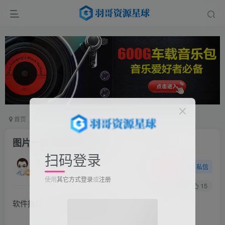
首页
软件工具
手机软件
正文
图片一键无缝拼接长图
扫码登录
羽哥
关注
私信
11个月前更新
使用
其它方式登录
或
注册
121
15
软件推荐：照片切图与拼图