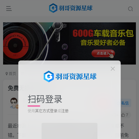
首页
软件工具
手机软件
正文
免费无损音乐软件
扫码登录
羽哥
关注
私信
11个月前更新
使用
其它方式登录
或
注册
224
7
最近市面上出现了不少新的音乐软件，各个使用效果都不
错。下面我要推荐的这个音乐软件，功能非常全面，目前免