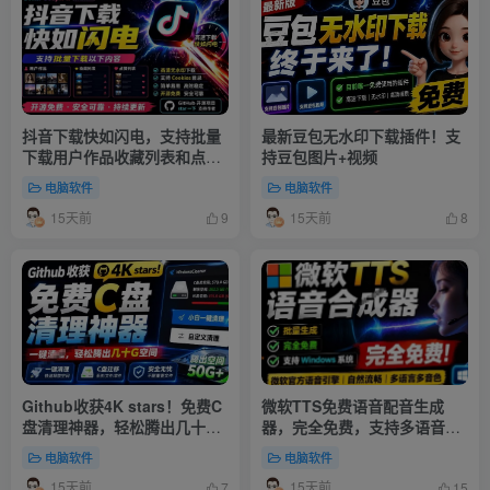
抖音下载快如闪电，支持批量
最新豆包无水印下载插件！支
下载用户作品收藏列表和点赞
持豆包图片+视频
列表，开源免费
电脑软件
电脑软件
15天前
15天前
9
8
Github收获4K stars！免费C
微软TTS免费语音配音生成
盘清理神器，轻松腾出几十G
器，完全免费，支持多语音、
空间，支持C盘迁移！
多音色选择！
电脑软件
电脑软件
15天前
15天前
7
15