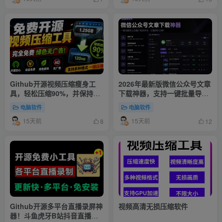
Github开源视频压缩瘦身工
2026年最新版微信公众号文章
具，轻松压缩90%，并保持画
下载神器，支持一键批量导出
质清晰，完全免费绿色无广
含图片视频评论，还能保存合
电脑软件
电脑软件
告！
集！
15天前
15天前
8
12
Github开源多平台直播录屏神
视频高清无损压缩软件
器！斗鱼虎牙B站抖音直播全