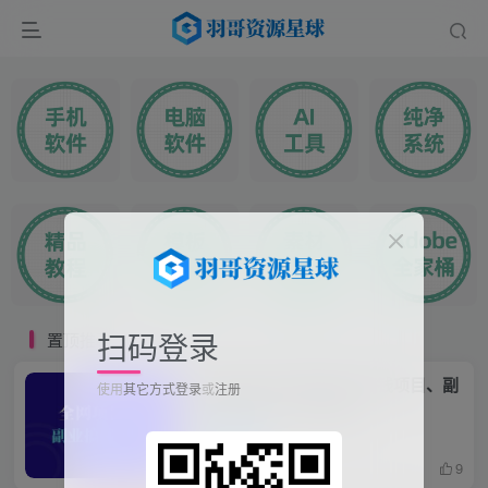
扫码登录
置顶推荐
羽哥创业课堂-最新前沿搞钱项目、副
使用
其它方式登录
或
注册
业技能教程（每日更新）
置顶推荐
35天前
9