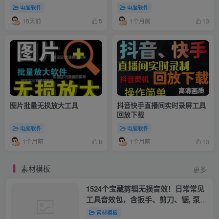
主动监控录制，免费使用！
电脑软件
电脑软件
15天前
1个月前
5
13
图片批量无损放大工具
抖音快手直播间实时录屏工具
回放下载
电脑软件
电脑软件
1个月前
1个月前
8
13
素材模板
更多
1524个宝藏剪辑无损音效！日常常见
工具音效包，含扳手、剪刀、锯, 泵,
斧头，锤子工具等，中文分类
素材模板