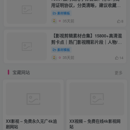
用证明协议，分类清晰，建议收藏使
用
素材模板
35天前
8
【影视剪辑素材合集】15800+高清混
剪卡点｜热门影视精彩片段｜人物/城
市/场景全覆盖，中文分类清晰
素材模板
35天前
14
宝藏网站
更多
XX影视 – 免费永久无广4k追
XX视频 – 免费在线4k影视网
剧网站
站