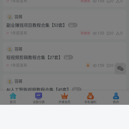
159
0
0
1年前发布
￥59.9
羽哥
副业赚钱项目教程合集【53套】
2
133
0
0
1年前发布
￥29.9
羽哥
短视频剪辑教程合集【27套】
1
159
0
0
1年前发布
羽哥
AI人工智能视频教程合集【45套】
2
126
0
0
1年前发布
￥39.9
首页
全部分类
开通会员
羊毛福利
我的
羽哥
【欧神、水库论坛】打包合集
1