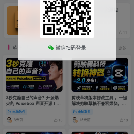
600G精品车载音乐包+MV资源包
【50000首】
置顶推荐
4个月前
11
软件工具
微信扫码登录
精选黑科技软件工具
更多
3秒克隆自己的声音？开源爆
剪映草稿版本修改工具 ，一键
火的 Voicebox 声音开源工
解决剪映草稿不兼容烦恼，完
具，实测体验超好，零部署小
全免费
电脑软件
电脑软件
白也能直接用
8天前
15天前
15
13