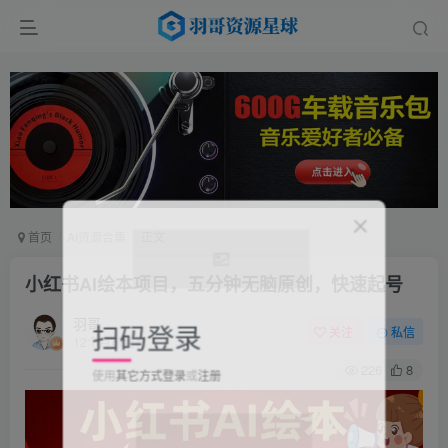
首页
AI资源合集
正文
小红书AI绘本项目，五分钟无脑原创，快速起号
扫码登录
羽哥
关注
私信
12个月前更新
使用
其它方式登录
或
注册
226
8