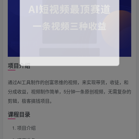
项目介绍
通过AI工具制作的创富思维的视频，来实现带货，收徒，和
分成收益，视频制作简单，5分钟一条原创视频，无需复杂的
剪辑，极客搞钱项目。
课程目录
项目介绍