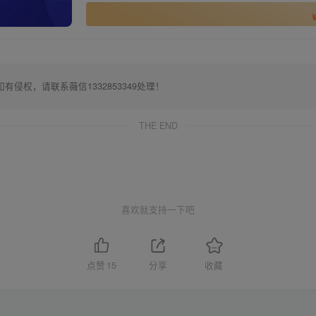
权，请联系薇信1332853349处理！
THE END
喜欢就支持一下吧
点赞
15
分享
收藏