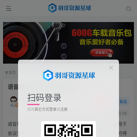
首页
软件工具
手机软件
正文
语音转换文字 超长免费神器
扫码登录
羽哥
关注
私信
11个月前更新
使用
其它方式登录
或
注册
156
13
语音转换文字APP能高效、精准地将语音转为文字，适用于
会议记录、学习笔记和跨国交流，成为日常生活和工作的得