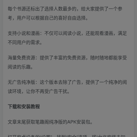
每个书源还标出了选择人数最多的，给大家提供了一个参
考，用户可以根据自己的喜好自由选择。
支持小说和漫画：不仅可以阅读小说，还能观看漫画，满足
不同用户的需求。
海量免费资源：提供了丰富的免费资源，随时随地都能享受
阅读的乐趣。
无广告纯净版：这个版本去除了广告，提供了一个纯净的阅
读环境，让你不再受广告干扰。
下载和安装教程
文章末尾获取笔趣阁纯净版的APK安装包。
打开安卓设备的“设置”，找到“安全”选项，将“允许安装未知