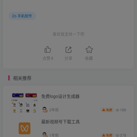
手机软件
喜欢就支持一下吧
点赞
8
分享
收藏
相关推荐
免费logo设计生成器
186
2年前
免费
最新视频号下载工具
378
1年前
免费