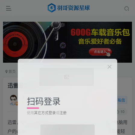
首页
软件工具
电脑软件
正文
迅雷最新解锁永久SVIP
扫码登录
羽哥
关注
私信
11个月前更新
使用
其它方式登录
或
注册
237
10
迅雷，这款曾经拥有超过4亿用户的下载软件，是每个电脑用
户的必备工具。无论是下载电影还是各种文件，迅雷都能轻