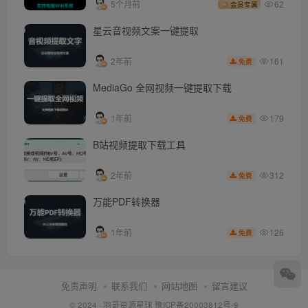
5个月前
62
会员专属
星云音视频文案一键提取
161
2年前
免费
MediaGo 全网视频一键提取下载
179
1年前
免费
B站视频提取下载工具
312
2年前
免费
万能PDF转换器
126
1年前
免费
免责声明
联系我们
网站地图
留言建议
© 2024 ·
羽哥资源星球
豫ICP备20003812号-9