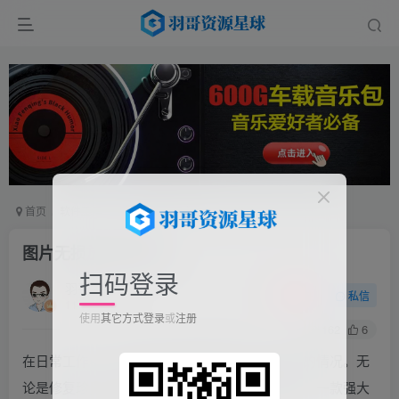
首页
软件工具
电脑软件
正文
图片无损放大器工具
扫码登录
羽哥
关注
私信
11个月前更新
使用
其它方式登录
或
注册
162
6
在日常工作中，经常会遇到需要将图片无损放大的情况。无
论是修复珍贵的老照片还是提升现有图片的质量，一款强大