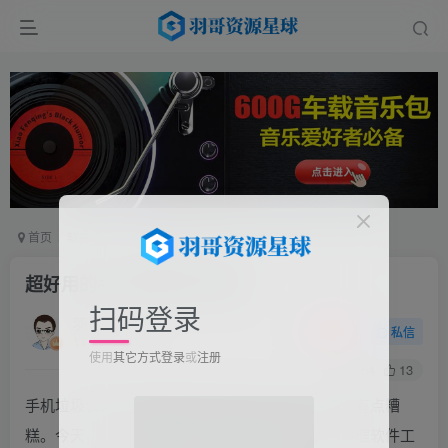
首页
软件工具
手机软件
正文
超好用的手机清理软件神器
扫码登录
羽哥
关注
私信
11个月前更新
使用
其它方式登录
或
注册
164
13
手机垃圾长时间不清理会导致手机变卡变慢，体验有点糟
糕。今天，我为大家推荐一款我自用的手机垃圾清理软件工