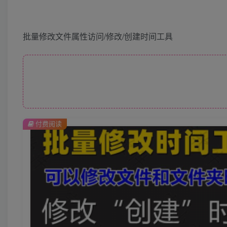
批量修改文件属性访问/修改/创建时间工具
付费阅读