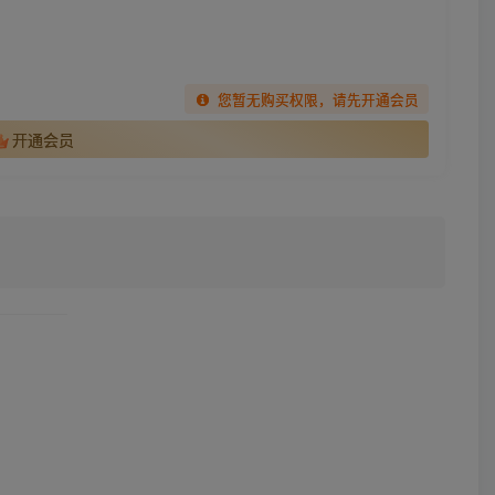
您暂无购买权限，请先开通会员
开通会员