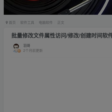
首页
软件工具
电脑软件
正文
批量修改文件属性访问/修改/创建时间软
羽哥
2个月前更新