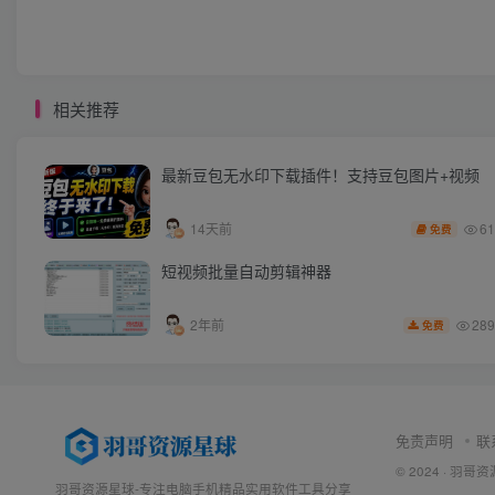
相关推荐
最新豆包无水印下载插件！支持豆包图片+视频
61
14天前
免费
短视频批量自动剪辑神器
289
2年前
免费
免责声明
联
© 2024 ·
羽哥资
羽哥资源星球-专注电脑手机精品实用软件工具分享