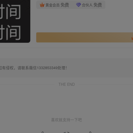
免费
免费
黄金会员
合伙人
权，请联系薇信1332853349处理！
THE END
喜欢就支持一下吧