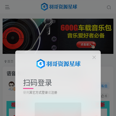
首页
软件工具
电脑软件
正文
语音 视频 转文字软件（手机+电脑版）
扫码登录
羽哥
关注
私信
1个月前发布
使用
其它方式登录
或
注册
53
6