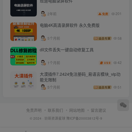
班迪电脑录屏软件
201
2年前
免费
电脑4K高清录屏软件 永久免费版
5个月前
58
会员专属
dIl文件丢失一键自动修复工具
42
1个月前
9.9
￥
大漠插件7.2424免注册码_易语言模块_vip功
能无限制
5个月前
51
会员专属
免责声明
联系我们
网站地图
留言建议
© 2024 ·
羽哥资源星球
豫ICP备20003812号-9
6