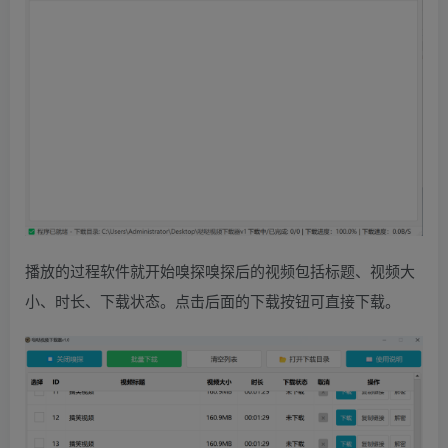
播放的过程软件就开始嗅探嗅探后的视频包括标题、视频大
小、时长、下载状态。点击后面的下载按钮可直接下载。