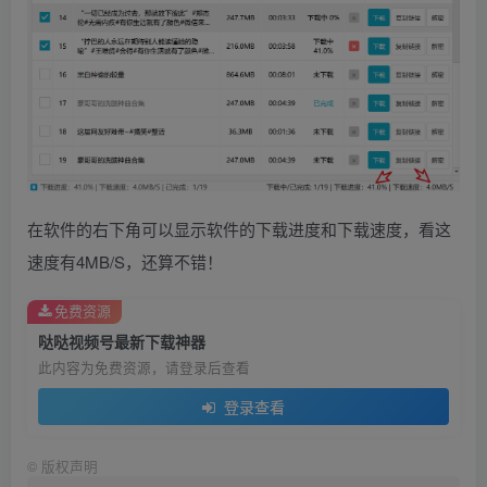
在软件的右下角可以显示软件的下载进度和下载速度，看这
速度有4MB/S，还算不错！
免费资源
哒哒视频号最新下载神器
此内容为免费资源，请登录后查看
登录查看
©
版权声明