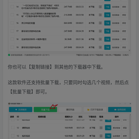
你也可以【复制链接】到其他的下载器中下载。
这款软件还支持批量下载，只要同时勾选几个视频，然后点
【批量下载】即可。