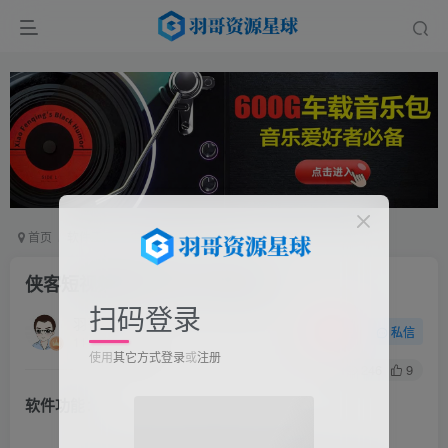
首页
软件工具
电脑软件
正文
侠客短视频解析去水印下载V5.0
扫码登录
羽哥
关注
私信
11个月前更新
使用
其它方式登录
或
注册
246
9
软件功能：