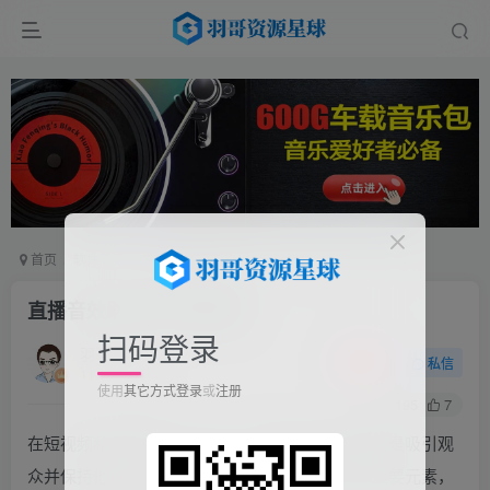
首页
软件工具
电脑软件
正文
直播音效助手软件免费版
扫码登录
羽哥
关注
私信
11个月前更新
使用
其它方式登录
或
注册
195
7
在短视频和直播领域，打造一个充满活力的直播间是吸引观
众并保持他们注意力的关键。音效作为直播中的重要元素，