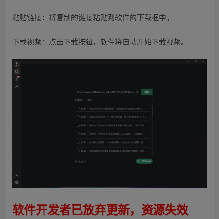
粘贴链接：将复制的链接粘贴到软件的下载框中。
下载视频：点击下载按钮，软件将自动开始下载视频。
软件开发者已放弃更新，资源失效