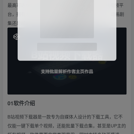
最高可达8K超高清画质。B站作为年轻人热爱的在线视频平
台，拥有大量的优质内容。不论你是想找学习资料、动画剧
集还是经典的鬼畜视频，B站都能满足你的需求。
01软件介绍
B站视频下载器是一款专为自媒体人设计的下载工具，它不
仅能一键下载单个视频，还能批量下载合集，甚至是UP主的