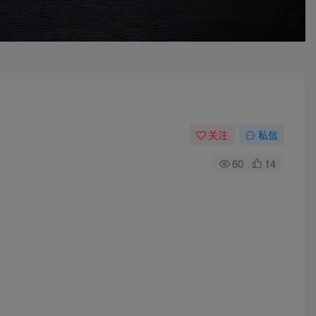
关注
私信
60
14