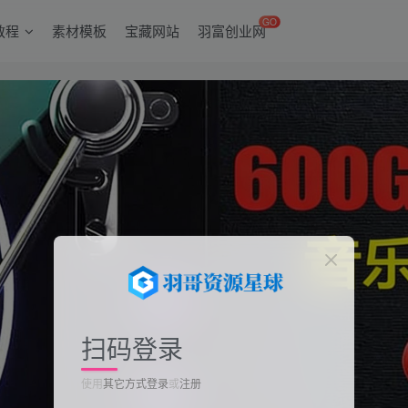
GO
教程
素材模板
宝藏网站
羽富创业网
扫码登录
使用
其它方式登录
或
注册