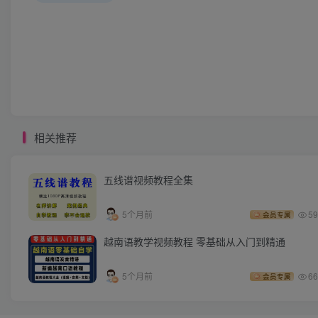
相关推荐
五线谱视频教程全集
5个月前
59
会员专属
越南语教学视频教程 零基础从入门到精通
5个月前
66
会员专属