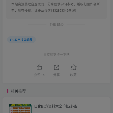
本站资源整理自互联网，分享仅供学习参考，版权归原作者所
有，如有侵权，请联系薇信1332853349处理！
THE END
实用技能教程
喜欢就支持一下吧
点赞
14
分享
收藏
相关推荐
日化配方资料大全 创业必备