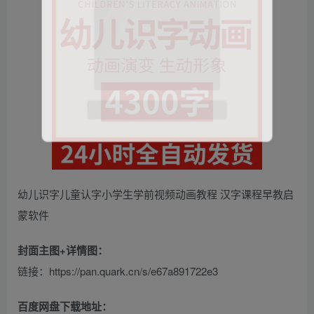
幼儿识字儿童认字小学生学前视频动画教程 汉字课程早教启
蒙软件
封面主图+详情图：
链接：https://pan.quark.cn/s/e67a891722e3
百度网盘下载地址：