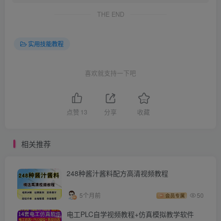
THE END
实用技能教程
喜欢就支持一下吧
点赞
13
分享
收藏
相关推荐
248种酱汁酱料配方高清视频教程
5个月前
50
会员专属
电工PLC自学视频教程+仿真模拟教学软件