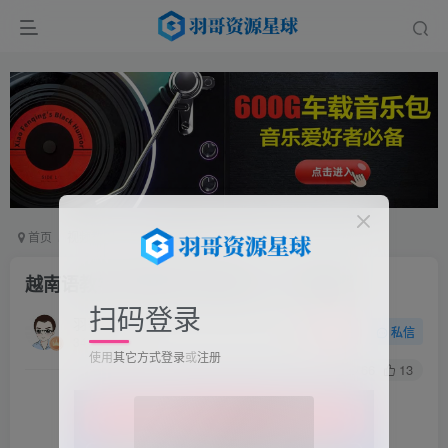
首页
视频教程
实用技能教程
正文
越南语教学视频教程 零基础从入门到精通
扫码登录
羽哥
关注
私信
34天前更新
使用
其它方式登录
或
注册
66
13