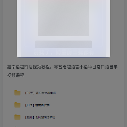
越南语越南话视频教程，零基础越语言小语种日常口语自学
视频课程