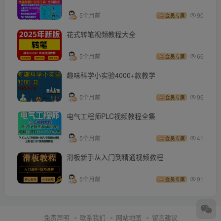
5个月前
90
会员专属
花式转笔视频教程大全
5个月前
66
会员专属
趣味科学小实验4000+款教学
5个月前
96
会员专属
电气工程师PLC视频教程全集
5个月前
41
会员专属
滑板新手从入门到精通视频教程
5个月前
91
会员专属
免责声明
联系我们
网站地图
留言建议