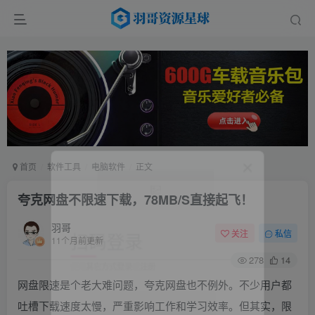
首页
软件工具
电脑软件
正文
夸克网盘不限速下载，78MB/S直接起飞！
扫码登录
羽哥
关注
私信
11个月前更新
使用
其它方式登录
或
注册
278
14
网盘限速是个老大难问题，夸克网盘也不例外。不少用户都
吐槽下载速度太慢，严重影响工作和学习效率。但其实，限