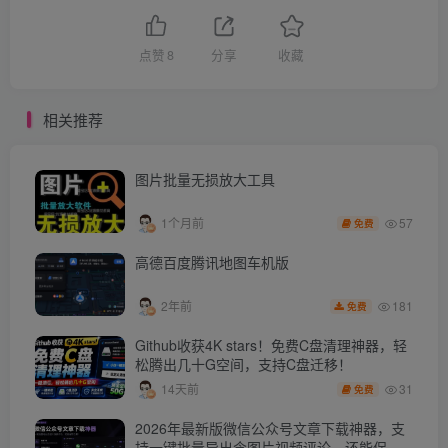
点赞
8
分享
收藏
相关推荐
图片批量无损放大工具
57
1个月前
免费
高德百度腾讯地图车机版
181
2年前
免费
Github收获4K stars！免费C盘清理神器，轻
松腾出几十G空间，支持C盘迁移！
31
14天前
免费
2026年最新版微信公众号文章下载神器，支
持一键批量导出含图片视频评论，还能保存