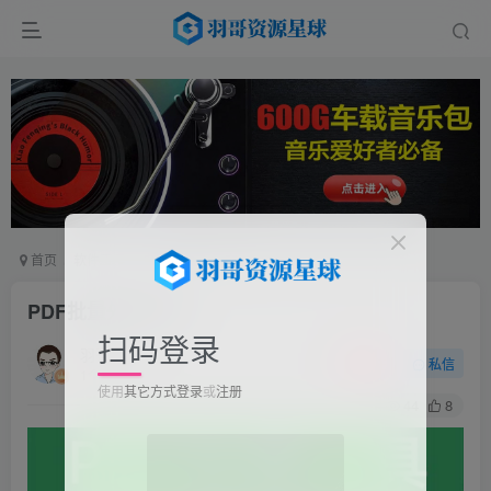
首页
软件工具
电脑软件
正文
PDF批量处理工具
扫码登录
羽哥
关注
私信
1个月前更新
使用
其它方式登录
或
注册
44
8