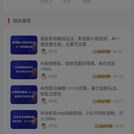
点赞
11
分享
收藏
相关推荐
最新影视解说玩法，影视剧人物自述，AI一
键克隆生成，无需写文案
2年前
101
会员专属
Ai宠物带娃，视频流量好得爆，单日变现
1000+
2年前
153
会员专属
AI改歌词演唱1.0-3.0合集，暴力涨粉玩法，
轻松过原创
2年前
277
会员专属
AI治愈系vlog动画视频，小红书轻松涨粉，日
入1000+
2年前
59
会员专属