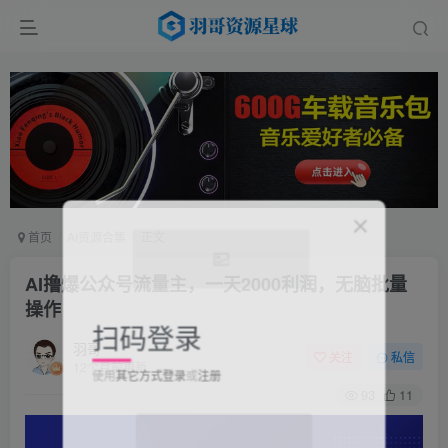
首页
AI资源合集
正文
AI撸爆公众号流量主，一天2000利润，无脑批量
操作
扫码登录
羽哥
关注
私信
使用
其它方式登录
或
注册
12个月前更新
93
11