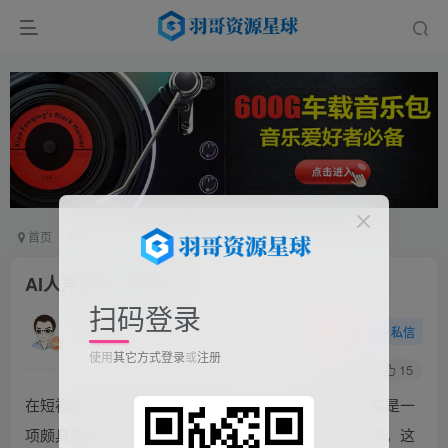
首页
软件工具
AI工具箱
正文
AI人声伴奏分离神器
扫码登录
羽哥
关注
私信
11个月前更新
使用
其它方式登录
或
注册
172
15
在短视频制作和音频编辑的过程中，人声和伴奏的分离是一
项颇具挑战性的任务。然而，随着人工智能技术的进步，这