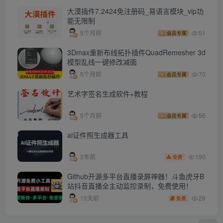
大漠插件7.2424免注册码_易语言模块_vip功
能无限制
5个月前
51
会员专属
3Dmax重新布线拓扑插件QuadRemesher 3d
模型乱线一键修改减面
5个月前
70
会员专属
艺术字签名生成软件+教程
5个月前
56
会员专属
ai证件照生成器工具
190
2年前
免费
Github开源多平台直播录屏神器！斗鱼虎牙B
站抖音直播全主动监控录制，免费使用！
26
13天前
免费