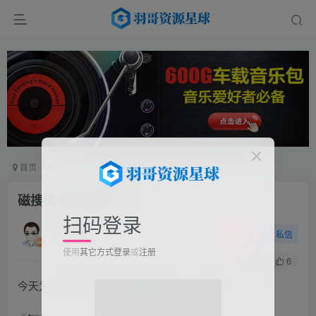
首页
软件工具
电脑软件
正文
磁搜搜 绿色搜索软件
扫码登录
羽哥
关注
私信
11个月前更新
使用
其它方式登录
或
注册
162
6
今天为大家推荐一款出色的搜索软件：磁搜搜。