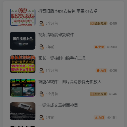
抖音旧版本ipa安装包 苹果ios安卓
5个月前
89
会员专属
视频清晰度修复软件
503
2年前
免费
家长一键控制电脑手机工具
36
1个月前
免费
智能AI软件：图片高清修复无损放大
5个月前
46
会员专属
一键生成文章封面神器
151
2年前
免费