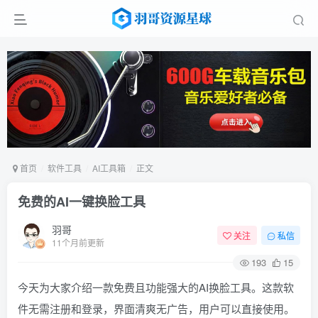
首页
软件工具
AI工具箱
正文
免费的AI一键换脸工具
羽哥
扫码登录
关注
私信
11个月前更新
193
15
使用
其它方式登录
或
注册
今天为大家介绍一款免费且功能强大的AI换脸工具。这款软
件无需注册和登录，界面清爽无广告，用户可以直接使用。