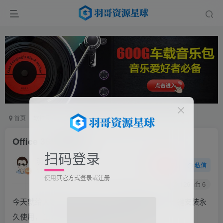
首页
软件工具
电脑软件
正文
Office 365 精简版
扫码登录
羽哥
关注
私信
11个月前更新
使用
其它方式登录
或
注册
126
6
今天就给大家分享一款 Office 365 精简版软件，一键安装永
久使用，让你轻松拥有高效办公工具。