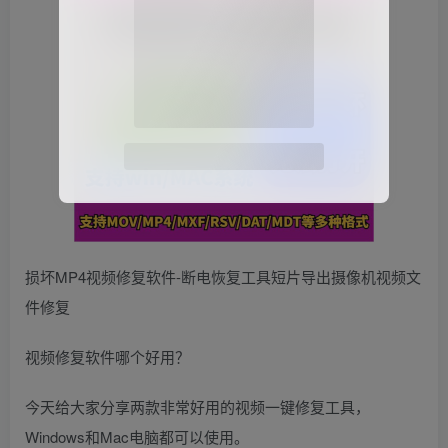
损坏MP4视频修复软件-断电恢复工具短片导出摄像机视频文
件修复
视频修复软件哪个好用？
今天给大家分享两款非常好用的视频一键修复工具，
Windows和Mac电脑都可以使用。