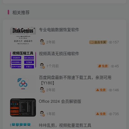
相关推荐
专业电脑数据恢复软件
2年前
157
会员专属
视频高清无损压缩软件
45
1个月前
免费
百度网盘最新不限速下载工具，亲测可用
【Y180】
146
2年前
免费
Office 2024 会员解锁版
735
1年前
免费
咔咔乱剪，视频批量混剪工具