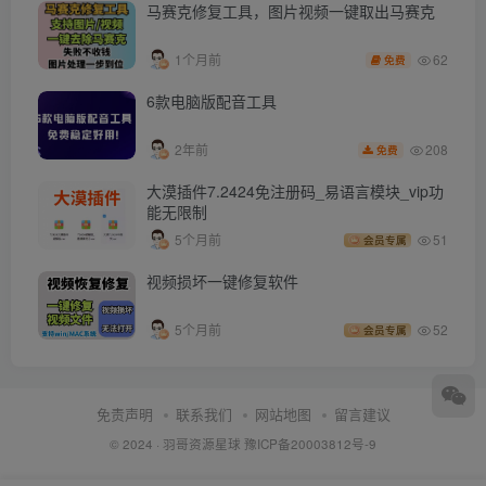
马赛克修复工具，图片视频一键取出马赛克
62
1个月前
免费
6款电脑版配音工具
208
2年前
免费
大漠插件7.2424免注册码_易语言模块_vip功
能无限制
5个月前
51
会员专属
视频损坏一键修复软件
5个月前
52
会员专属
免责声明
联系我们
网站地图
留言建议
© 2024 ·
羽哥资源星球
豫ICP备20003812号-9