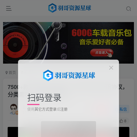
首页
素材模板
正文
7500+款可商用字体合集！附带可商用证明协议，
分类清晰，建议收藏使用
扫码登录
羽哥
关注
私信
使用
其它方式登录
或
注册
34天前更新
42
8