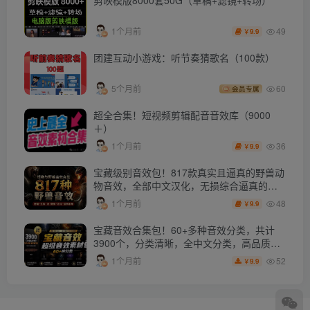
剪映模版8000套50G（草稿+滤镜+转场）
49
1个月前
9.9
￥
团建互动小游戏：听节奏猜歌名（100款）
5个月前
60
会员专属
超全合集！短视频剪辑配音音效库（9000
＋）
36
1个月前
9.9
￥
宝藏级别音效包！817款真实且逼真的野兽动
物音效，全部中文汉化，无损综合逼真的动
物音效库
48
1个月前
9.9
￥
宝藏音效合集包！60+多种音效分类，共计
3900个，分类清晰，全中文分类，高品质剪
辑音效素材包
52
1个月前
9.9
￥