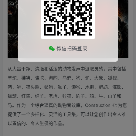
微信扫码登录
从大量干净、清脆和活泼的动物发声中汲取灵感，其中包括
羊驼、狒狒、骆驼、海豹、乌鸦、狗、驴、大象、狐狸、
猪、獾、猫头鹰、鬣狗、狮子、懒猴、水獭、鹦鹉、浣熊、
狮鹫、红隼、绵羊、老虎、狞猫、豹子、鸡、牛、山羊和
马。作为一个综合逼真的动物音效库，Construction Kit 为您
提供了一个多样化、灵活的工具集，可以让您创作出令人难
以置信的、令人生畏的作品。