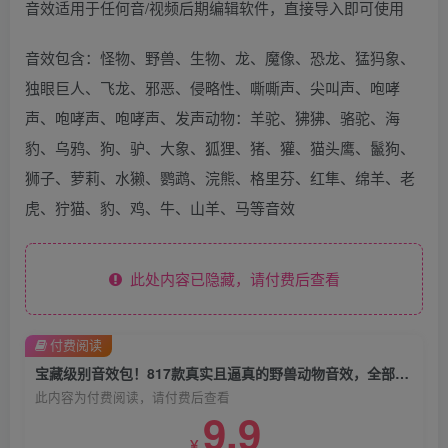
音效适用于任何音/视频后期编辑软件，直接导入即可使用
音效包含：怪物、野兽、生物、龙、魔像、恐龙、猛犸象、
独眼巨人、飞龙、邪恶、侵略性、嘶嘶声、尖叫声、咆哮
声、咆哮声、咆哮声、发声动物：羊驼、狒狒、骆驼、海
豹、乌鸦、狗、驴、大象、狐狸、猪、獾、猫头鹰、鬣狗、
狮子、萝莉、水獭、鹦鹉、浣熊、格里芬、红隼、绵羊、老
虎、狞猫、豹、鸡、牛、山羊、马等音效
此处内容已隐藏，请付费后查看
付费阅读
宝藏级别音效包！817款真实且逼真的野兽动物音效，全部中文汉化，无损综合逼真的动物音效库
此内容为付费阅读，请付费后查看
9.9
￥