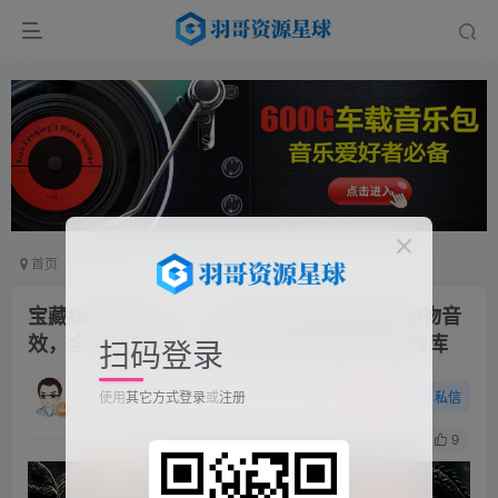
首页
素材模板
正文
宝藏级别音效包！817款真实且逼真的野兽动物音
效，全部中文汉化，无损综合逼真的动物音效库
扫码登录
羽哥
关注
私信
使用
其它方式登录
或
注册
1个月前发布
51
9