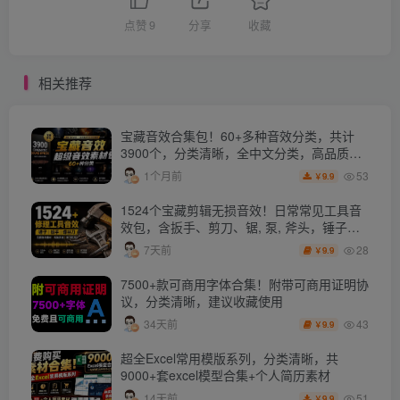
点赞
9
分享
收藏
相关推荐
宝藏音效合集包！60+多种音效分类，共计
3900个，分类清晰，全中文分类，高品质剪
辑音效素材包
53
1个月前
9.9
￥
1524个宝藏剪辑无损音效！日常常见工具音
效包，含扳手、剪刀、锯, 泵, 斧头，锤子工
具等，中文分类
28
7天前
9.9
￥
7500+款可商用字体合集！附带可商用证明协
议，分类清晰，建议收藏使用
43
34天前
9.9
￥
超全Excel常用模版系列，分类清晰，共
9000+套excel模型合集+个人简历素材
51
14天前
9.9
￥