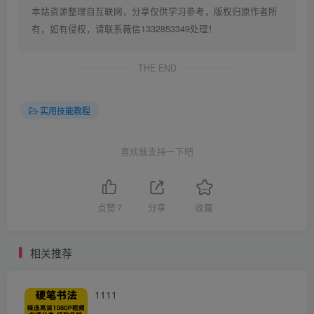
本站资源整理自互联网，分享仅供学习参考，版权归原作者所
有，如有侵权，请联系薇信1332853349处理！
THE END
实用技能教程
喜欢就支持一下吧
点赞
7
分享
收藏
相关推荐
1111