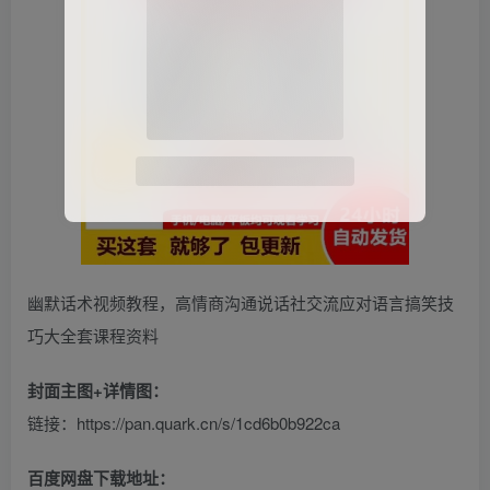
幽默话术视频教程，高情商沟通说话社交流应对语言搞笑技
巧大全套课程资料
封面主图+详情图：
链接：https://pan.quark.cn/s/1cd6b0b922ca
百度网盘下载地址：