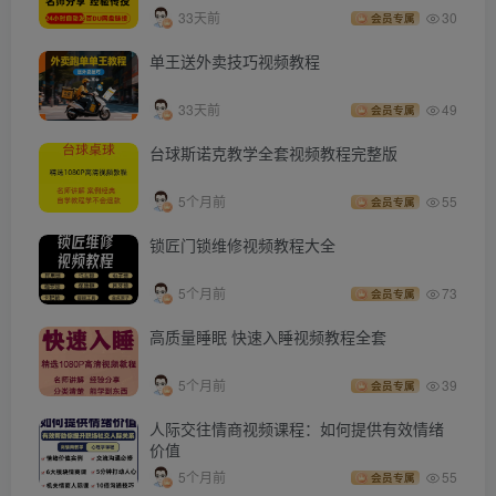
33天前
30
会员专属
单王送外卖技巧视频教程
33天前
49
会员专属
台球斯诺克教学全套视频教程完整版
5个月前
55
会员专属
锁匠门锁维修视频教程大全
5个月前
73
会员专属
高质量睡眠 快速入睡视频教程全套
5个月前
39
会员专属
人际交往情商视频课程：如何提供有效情绪
价值
5个月前
55
会员专属