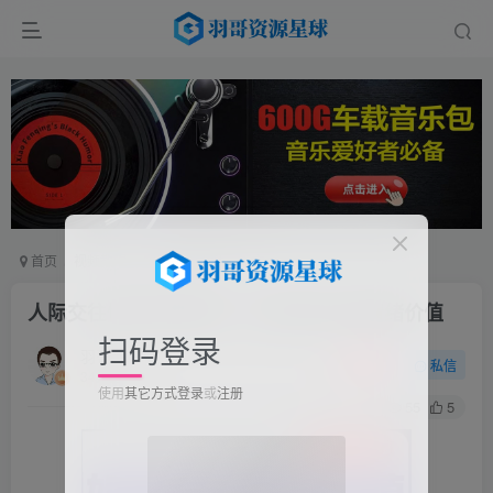
首页
视频教程
实用技能教程
正文
人际交往情商视频课程：如何提供有效情绪价值
扫码登录
羽哥
关注
私信
34天前更新
使用
其它方式登录
或
注册
55
5