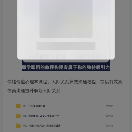
情绪价值心理学课程，人际关系高效沟通教程，提供有效高
情商沟通提升职场人际关系