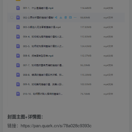
封面主图+详情图：
链接：https://pan.quark.cn/s/78a028c9393c