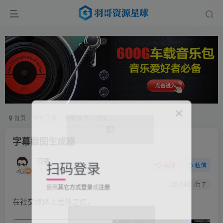
首页
软件工具
电脑软件
正文
字幕截图生成器
扫码登录
羽哥
关注
私信
11个月前更新
使用
其它方式登录
或
注册
143
7
在社交媒体上意外走红，