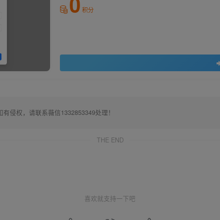
0
积分
权，请联系薇信1332853349处理！
THE END
喜欢就支持一下吧