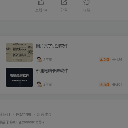
点赞
14
分享
收藏
图片文字识别软件
126
2年前
免费
班迪电脑录屏软件
201
2年前
免费
系我们
网站地图
留言建议
源星球
豫ICP备20003812号-9