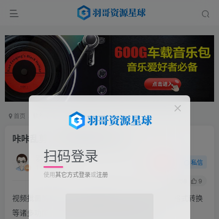
首页
软件工具
电脑软件
正文
咔咔乱剪，视频批量混剪工具
扫码登录
羽哥
关注
私信
11个月前更新
使用
其它方式登录
或
注册
258
9
视频批量剪辑工具，具有视频合并、压缩、分割、格式转换
等诸多功能，视频搬运混剪必备电脑软件工具！