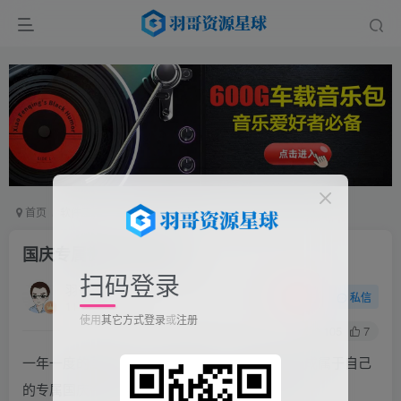
首页
软件工具
手机软件
正文
国庆专属微信头像生成
扫码登录
羽哥
关注
私信
11个月前更新
使用
其它方式登录
或
注册
105
7
一年一度的国庆节马上又快到来了，如何快速生成属于自己
的专属国庆微信头像，是不少网友在关注的问题。