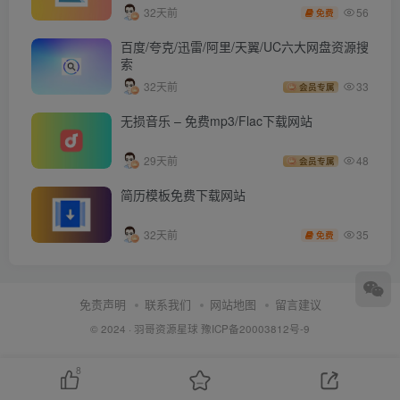
56
32天前
免费
百度/夸克/迅雷/阿里/天翼/UC六大网盘资源搜
索
32天前
33
会员专属
无损音乐 – 免费mp3/Flac下载网站
29天前
48
会员专属
简历模板免费下载网站
35
32天前
免费
免责声明
联系我们
网站地图
留言建议
© 2024 ·
羽哥资源星球
豫ICP备20003812号-9
8