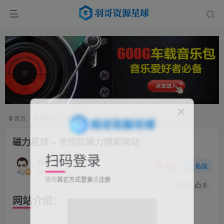
首页
宝藏网站
正文
磁力星球 – 老司机磁力搜索网站
扫码登录
羽哥
关注
私信
28天前更新
使用
其它方式登录
或
注册
44
8
网站介绍：