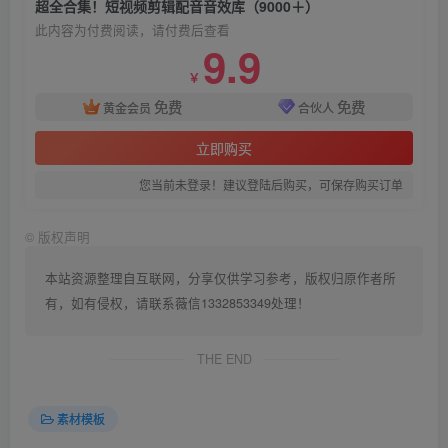
超全合集！短视频剪辑配音音效库（9000＋）
此内容为付费阅读，请付费后查看
9.9
￥
免费
免费
黄金会员
合伙人
立即购买
您当前未登录！建议登陆后购买，可保存购买订单
©
版权声明
本站资源整理自互联网，分享仅供学习参考，版权归原作者所
有，如有侵权，请联系薇信1332853349处理！
THE END
素材模板