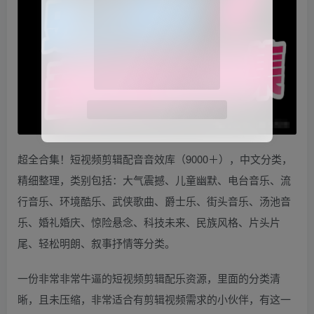
超全合集！短视频剪辑配音音效库（9000＋），中文分类，
精细整理，类别包括：大气震撼、儿童幽默、电台音乐、流
行音乐、环境酷乐、武侠歌曲、爵士乐、街头音乐、汤池音
乐、婚礼婚庆、惊险悬念、科技未来、民族风格、片头片
尾、轻松明朗、叙事抒情等分类。
一份非常非常牛逼的短视频剪辑配乐资源，里面的分类清
晰，且未压缩，非常适合有剪辑视频需求的小伙伴，有这一