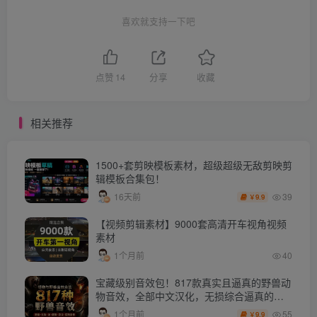
喜欢就支持一下吧
点赞
14
分享
收藏
相关推荐
1500+套剪映模板素材，超级超级无敌剪映剪
辑模板合集包！
39
16天前
9.9
￥
【视频剪辑素材】9000套高清开车视角视频
素材
1个月前
40
宝藏级别音效包！817款真实且逼真的野兽动
物音效，全部中文汉化，无损综合逼真的动
物音效库
55
1个月前
9.9
￥