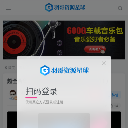
首页
素材模板
正文
超全合集！短视频剪辑配音音效库（9000＋）
扫码登录
羽哥
关注
私信
1个月前更新
使用
其它方式登录
或
注册
36
14