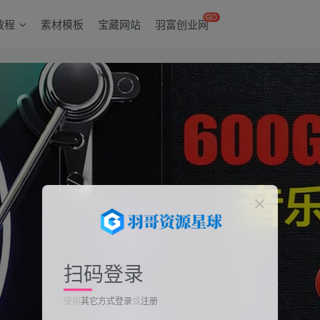
GO
教程
素材模板
宝藏网站
羽富创业网
扫码登录
使用
其它方式登录
或
注册