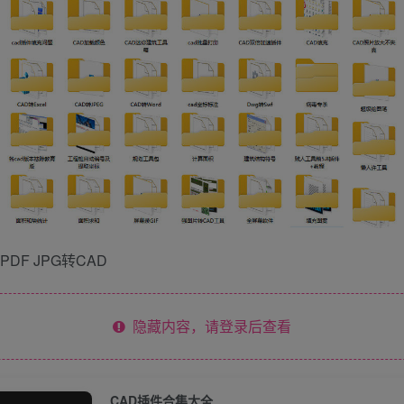
F JPG转CAD
隐藏内容，请登录后查看
CAD插件合集大全