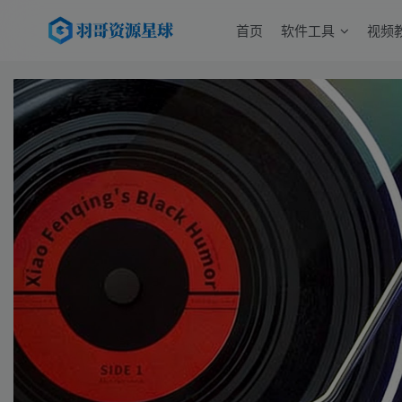
首页
软件工具
视频