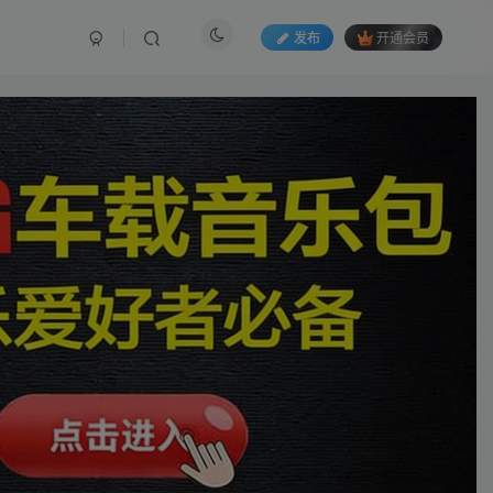
发布
开通会员