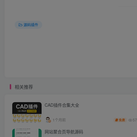
源码插件
相关推荐
CAD插件合集大全
57
1个月前
免费
网站聚合页导航源码