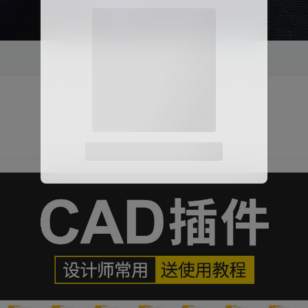
微信扫码登录