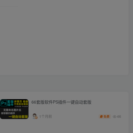
66套版软件PS插件一键自动套版
46
1个月前
免费