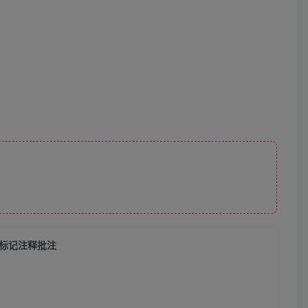
 标记注释批注