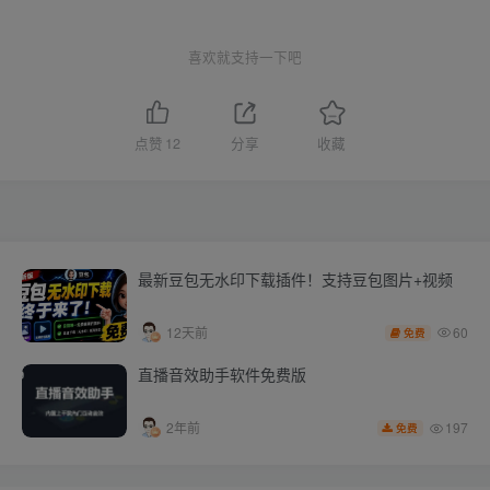
喜欢就支持一下吧
点赞
12
分享
收藏
最新豆包无水印下载插件！支持豆包图片+视频
60
12天前
免费
直播音效助手软件免费版
197
2年前
免费