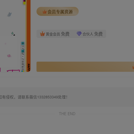
会员专属资源
免费
免费
黄金会员
合伙人
权，请联系薇信1332853349处理！
THE END