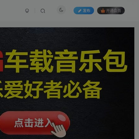
发布
开通会员