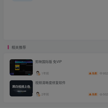
相关推荐
剪映国际版 免VIP
952
1年前
免费
视频清晰度修复软件
502
2年前
免费