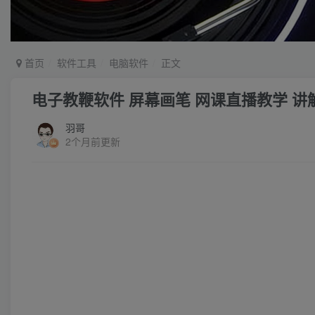
首页
软件工具
电脑软件
正文
电子教鞭软件 屏幕画笔 网课直播教学 讲
羽哥
2个月前更新