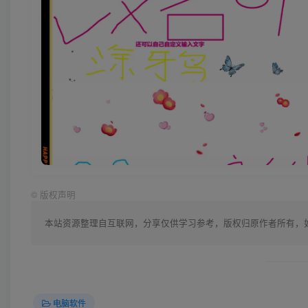
©
版权声明
本站资源整理自互联网，分享仅供学习参考，版权归原作者所有，如有侵
电脑软件